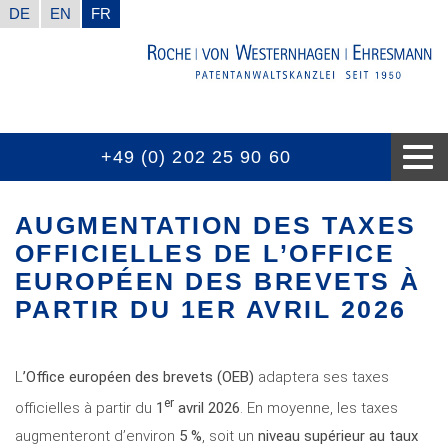
DE
EN
FR
+49 (0) 202 25 90 60
LE CABINET D’AVOCAT
NOS COMPÉTENCES
BIEN A SAVOIR
NOUVELLES
CONTACTS
PRIX
AUGMENTATION DES TAXES
OFFICIELLES DE L’OFFICE
EUROPÉEN DES BREVETS À
PARTIR DU 1ER AVRIL 2026
L
’Office européen des brevets (OEB)
adaptera ses taxes
er
officielles à partir du
1
avril 2026
. En moyenne, les taxes
augmenteront d’environ
5 %
, soit un
niveau supérieur au taux