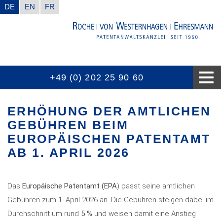
DE
EN
FR
+49 (0) 202 25 90 60
WUSSTEN SIE SCHON
AUSZEICHNUNGEN
KOMPETENZEN
KONTAKT
AKTUELL
KANZLEI
ERHÖHUNG DER AMTLICHEN
GEBÜHREN BEIM
EUROPÄISCHEN PATENTAMT
AB 1. APRIL 2026
Das
Europäische Patentamt (EPA
) passt seine amtlichen
Gebühren zum 1. April 2026 an. Die Gebühren steigen dabei im
Durchschnitt um rund
5 %
und weisen damit eine Anstieg