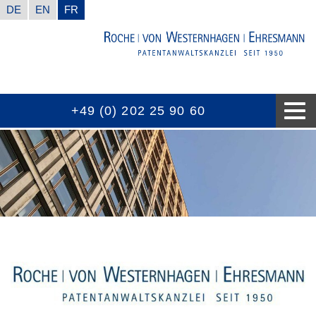
DE
EN
FR
+49 (0) 202 25 90 60
LE CABINET D’AVOCAT
NOS COMPÉTENCES
BIEN A SAVOIR
NOUVELLES
CONTACTS
PRIX