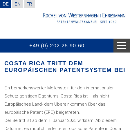
DE
EN
FR
+49 (0) 202 25 90 60
WUSSTEN SIE SCHON
AUSZEICHNUNGEN
KOMPETENZEN
KONTAKT
AKTUELL
KANZLEI
COSTA RICA TRITT DEM
EUROPÄISCHEN PATENTSYSTEM BEI
Ein bemerkenswerter Meilenstein für den internationalen
Schutz geistigen Eigentums: Costa Rica ist – als nicht
Europäisches Land- dem Übereinkommen über das
europäische Patent (EPC) beigetreten.
Der Beitritt ist ab dem 1. Januar 2025 wirksam. Ab diesem
Datum ist es möglich, erteilte europäische Patente in Costa