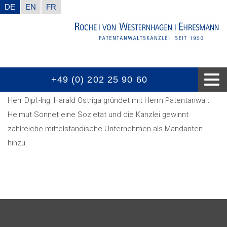
DE
EN
FR
+49 (0) 202 25 90 60
WUSSTEN SIE SCHON
AUSZEICHNUNGEN
KOMPETENZEN
KONTAKT
AKTUELL
KANZLEI
Herr Dipl.-Ing. Harald Ostriga gründet mit Herrn Patentanwalt
Helmut Sonnet eine Sozietät und die Kanzlei gewinnt
zahlreiche mittelständische Unternehmen als Mandanten
hinzu.