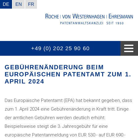
DE
EN
FR
+49 (0) 202 25 90 60
WUSSTEN SIE SCHON
AUSZEICHNUNGEN
KOMPETENZEN
KONTAKT
AKTUELL
KANZLEI
GEBÜHRENÄNDERUNG BEIM
EUROPÄISCHEN PATENTAMT ZUM 1.
APRIL 2024
Das Europäische Patentamt (EPA) hat bekannt gegeben, dass
zum 1. April 2024 eine Gebührenänderung in Kraft tritt. Einige
der amtlichen Gebühren werden deutlich erhöht.
Beispielsweise steigt die 3. Jahresgebühr für eine
europäische Patentanmeldung von EUR 530.- auf EUR 690.-