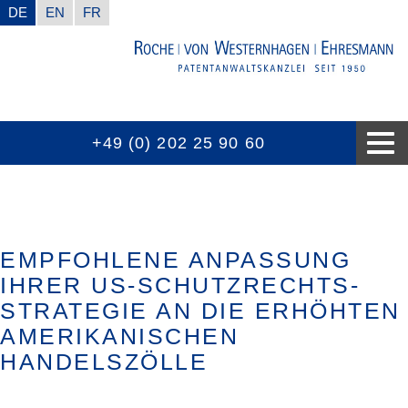
DE
EN
FR
+49 (0) 202 25 90 60
WUSSTEN SIE SCHON
AUSZEICHNUNGEN
KOMPETENZEN
KONTAKT
AKTUELL
KANZLEI
EMPFOHLENE ANPASSUNG
IHRER US-SCHUTZRECHTS-
STRATEGIE AN DIE ERHÖHTEN
AMERIKANISCHEN
HANDELSZÖLLE